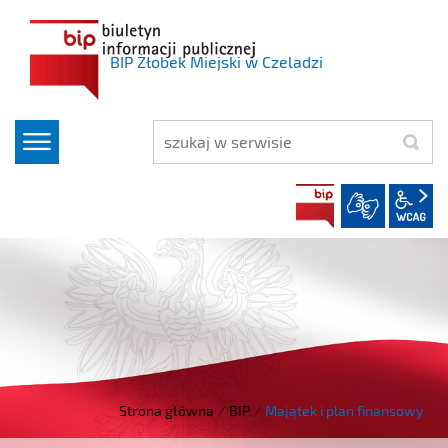
BIP Żłobek Miejski w Czeladzi
szukaj
BIP
w
Strona główna
/
BIP
/
Majątek i plan finansowy