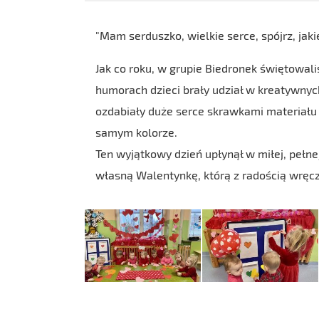
"Mam serduszko, wielkie serce, spójrz, jak
Jak co roku, w grupie Biedronek świętowal
humorach dzieci brały udział w kreatywny
ozdabiały duże serce skrawkami materiału
samym kolorze.
Ten wyjątkowy dzień upłynął w miłej, pełn
własną Walentynkę, którą z radością wręcz