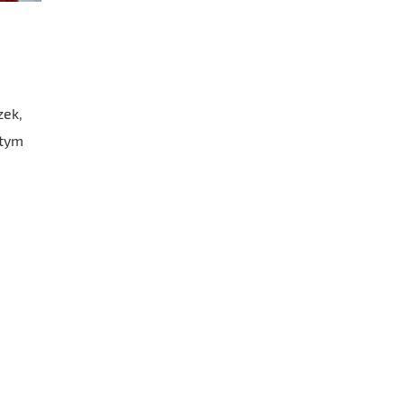
zek,
 tym