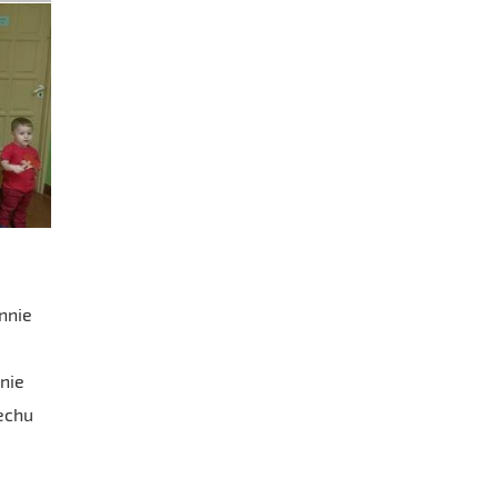
nnie
nie
iechu