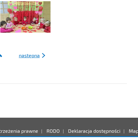
następna
ności
trzeżenia prawne
RODO
Deklaracja dostępności
Map