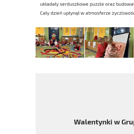
układały serduszkowe puzzle oraz budował
Cały dzień upłynął w atmosferze życzliwoś
Walentynki w Gru