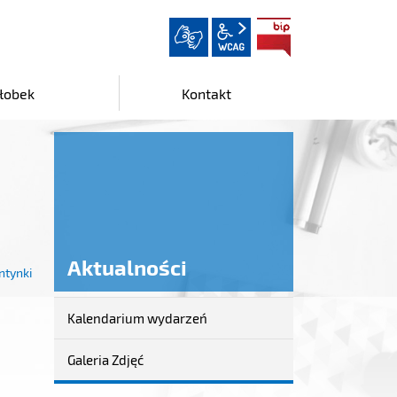
wcag2.1
BIP
łobek
Kontakt
Aktualności
ntynki
Kalendarium wydarzeń
Aktualności
Galeria Zdjęć