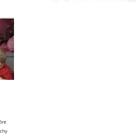
óre
uchy