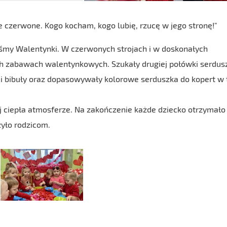
ie czerwone. Kogo kocham, kogo lubię, rzucę w jego stronę!"
iśmy Walentynki. W czerwonych strojach i w doskonałych
ch zabawach walentynkowych. Szukały drugiej połówki serdus
 i bibuły oraz dopasowywały kolorowe serduszka do kopert w
ej ciepła atmosferze. Na zakończenie każde dziecko otrzymało
yło rodzicom.