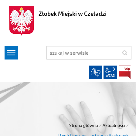
Żłobek Miejski w Czeladzi
szukaj
wcag2.1
Strona główna
/
Aktualności
/
Dzień Dinozaura w Grupie Biedronek